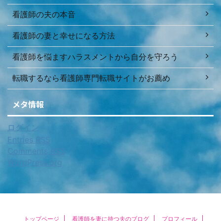
看護師の夫の本音
看護師の妻と幸せになる方法
看護師を悩ますハラスメントから自分を守ろう
転職するなら看護師専門転職サイトがお薦め
メタ情報
ログイン
Entries
RSS
Comments
RSS
WordPress.org
トップページ
看護師を妻に持つ夫のブログ
プロフィール