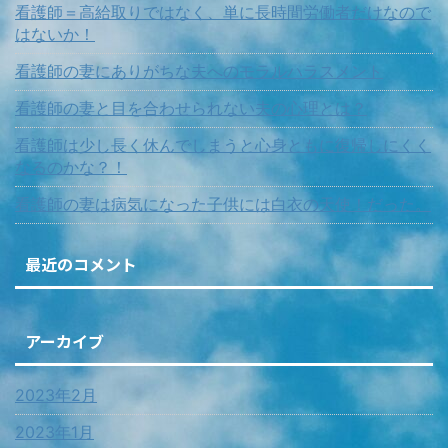
看護師＝高給取りではなく、単に長時間労働者だけなので
はないか！
看護師の妻にありがちな夫へのモラルハラスメント
看護師の妻と目を合わせられない夫の心理とは？
看護師は少し長く休んでしまうと心身ともに復帰しにくく
なるのかな？！
看護師の妻は病気になった子供には白衣の天使！だった。
最近のコメント
アーカイブ
2023年2月
2023年1月