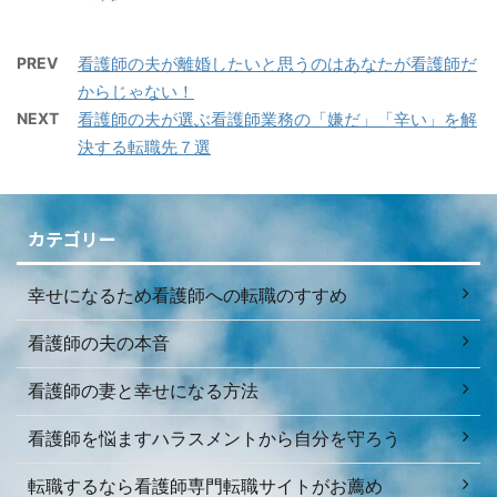
PREV
看護師の夫が離婚したいと思うのはあなたが看護師だ
からじゃない！
NEXT
看護師の夫が選ぶ看護師業務の「嫌だ」「辛い」を解
決する転職先７選
カテゴリー
幸せになるため看護師への転職のすすめ
看護師の夫の本音
看護師の妻と幸せになる方法
看護師を悩ますハラスメントから自分を守ろう
転職するなら看護師専門転職サイトがお薦め