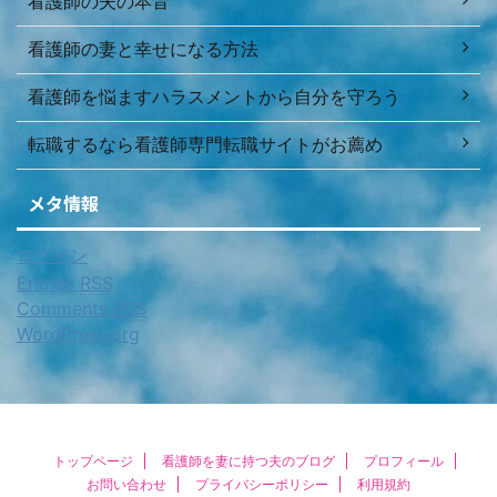
看護師の夫の本音
看護師の妻と幸せになる方法
看護師を悩ますハラスメントから自分を守ろう
転職するなら看護師専門転職サイトがお薦め
メタ情報
ログイン
Entries
RSS
Comments
RSS
WordPress.org
トップページ
看護師を妻に持つ夫のブログ
プロフィール
お問い合わせ
プライバシーポリシー
利用規約