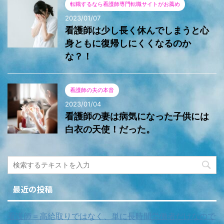
転職するなら看護師専門転職サイトがお薦め
2023/01/07
看護師は少し長く休んでしまうと心
身ともに復帰しにくくなるのか
な？！
看護師の夫の本音
2023/01/04
看護師の妻は病気になった子供には
白衣の天使！だった。
最近の投稿
看護師＝高給取りではなく、単に長時間労働者だけなので