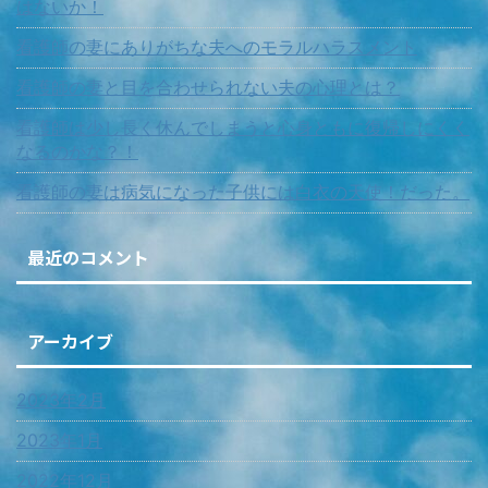
はないか！
看護師の妻にありがちな夫へのモラルハラスメント
看護師の妻と目を合わせられない夫の心理とは？
看護師は少し長く休んでしまうと心身ともに復帰しにくく
なるのかな？！
看護師の妻は病気になった子供には白衣の天使！だった。
最近のコメント
アーカイブ
2023年2月
2023年1月
2022年12月